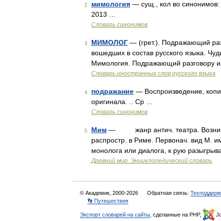
мимология
— сущ., кол во синонимов:
2
2013 …
Словарь синонимов
МИМОЛОГ
— (грет.). Подражающий раз
3
вошедших в состав русского языка. Чу
Мимология. Подражающий разговору и
Словарь иностранных слов русского языка
подражание
— Воспроизведение, копия
4
оригинала. .. Ср …
Словарь синонимов
Мим
— жанр антич. театра. Возник в
5
распростр. в Риме. Первонач. вид М. 
монолога или диалога, к рую разыгрыв
Древний мир. Энциклопедический словарь
© Академик, 2000-2026
Обратная связь:
Техподдерж
👣 Путешествия
Экспорт словарей на сайты
, сделанные на PHP,
Jo