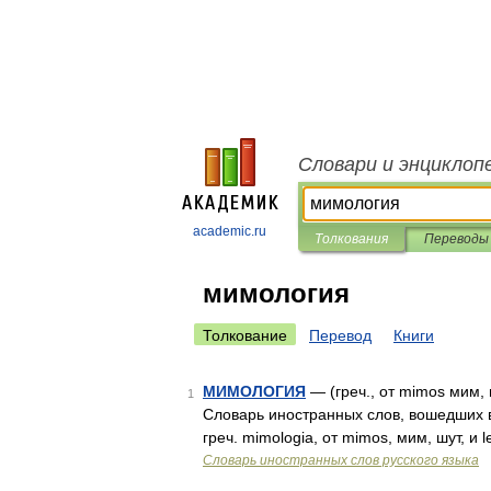
Словари и энциклоп
academic.ru
Толкования
Переводы
мимология
Толкование
Перевод
Книги
МИМОЛОГИЯ
— (греч., от mimos мим,
1
Словарь иностранных слов, вошедших 
греч. mimologia, от mimos, мим, шут, 
Словарь иностранных слов русского языка