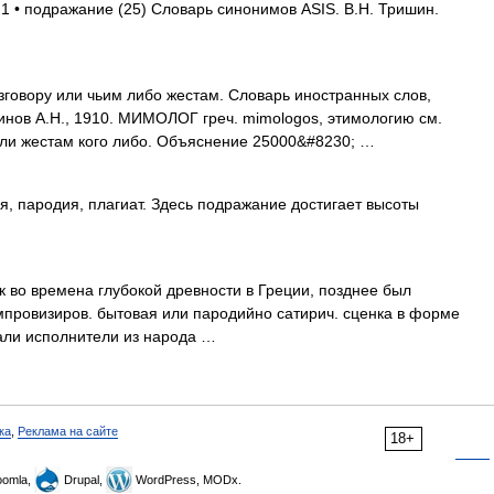
 1 • подражание (25) Словарь синонимов ASIS. В.Н. Тришин.
говору или чьим либо жестам. Словарь иностранных слов,
динов А.Н., 1910. МИМОЛОГ греч. mimologos, этимологию см.
ли жестам кого либо. Объяснение 25000&#8230; …
, пародия, плагиат. Здесь подражание достигает высоты
о времена глубокой древности в Греции, позднее был
импровизиров. бытовая или пародийно сатирич. сценка в форме
али исполнители из народа …
ка
,
Реклама на сайте
18+
omla,
Drupal,
WordPress, MODx.