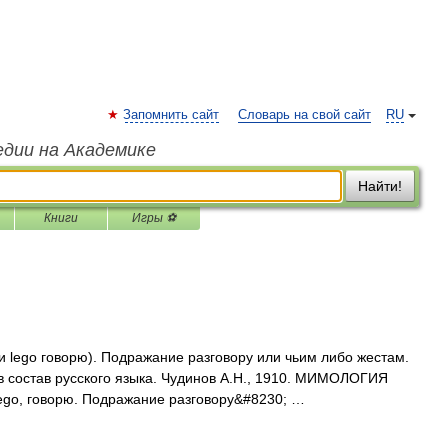
Запомнить сайт
Словарь на свой сайт
RU
едии на Академике
Найти!
Книги
Игры ⚽
 и lego говорю). Подражание разговору или чьим либо жестам.
в состав русского языка. Чудинов А.Н., 1910. МИМОЛОГИЯ
и lego, говорю. Подражание разговору&#8230; …